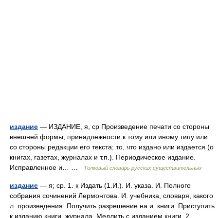
издание
— ИЗДАНИЕ, я, ср Произведение печати со стороны
внешней формы, принадлежности к тому или иному типу или
со стороны редакции его текста; то, что издано или издается (о
книгах, газетах, журналах и т.п.). Периодическое издание.
Исправленное и… …
Толковый словарь русских существительных
издание
— я; ср. 1. к Издать (1.И.). И. указа. И. Полного
собрания сочинений Лермонтова. И. учебника, словаря, какого
л. произведения. Получить разрешение на и. книги. Приступить
к изданию книги, журнала. Медлить с изданием книги. 2.