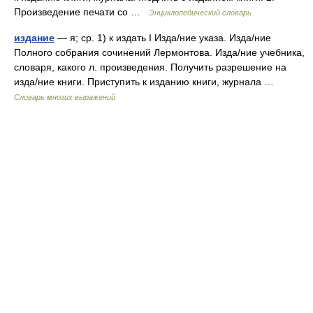
Произведение печати со …
Энциклопедический словарь
издание
— я; ср. 1) к издать I Изда/ние указа. Изда/ние
Полного собрания сочинений Лермонтова. Изда/ние учебника,
словаря, какого л. произведения. Получить разрешение на
изда/ние книги. Приступить к изданию книги, журнала …
Словарь многих выражений