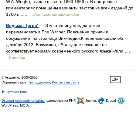
W.A. Wright), вышло в свет в 1863 1866 гг. В построчных
комментариях помещены варианты текстов из всех изданий до
1700 г.… …
Шекспировская энциклопедия
Ведьмак (игра)
— Эту страницу предлагается
переименовать в The Witcher. Пояснение причин и
обсуждение на странице Википедия:К переименованию/2
декабря 2012. Возможно, её текущее название не
соответствует нормам современного русского языка и/или… …
Википедия
© Академик, 2000-2026
18+
Обратная связь:
Техподдержка
,
Реклама на сайте
👣 Путешествия
Экспорт словарей на сайты
, сделанные на PHP,
Joomla,
Drupal,
WordPress, MODx.