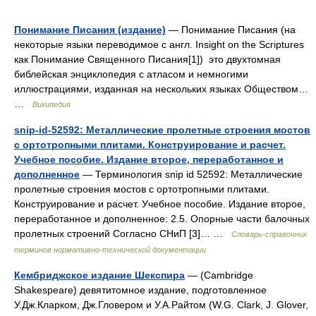
Понимание Писания (издание)
— Понимание Писания (на
некоторые языки переводимое с англ. Insight on the Scriptures
как Понимание Священного Писания[1]) это двухтомная
библейская энциклопедия с атласом и немногими
иллюстрациями, изданная на нескольких языках Обществом…
…
Википедия
snip-id-52592: Металлические пролетные строения мостов
с ортотропными плитами. Конструирование и расчет.
Учебное пособие. Издание второе, переработанное и
дополненное
— Терминология snip id 52592: Металлические
пролетные строения мостов с ортотропными плитами.
Конструирование и расчет. Учебное пособие. Издание второе,
переработанное и дополненное: 2.5. Опорные части балочных
пролетных строений Согласно СНиП [3]… …
Словарь-справочник
терминов нормативно-технической документации
Кембриджское издание Шекспира
— (Cambridge
Shakespeare) девятитомное издание, подготовленное
У.Дж.Кларком, Дж.Гловером и У.А.Райтом (W.G. Clark, J. Glover,